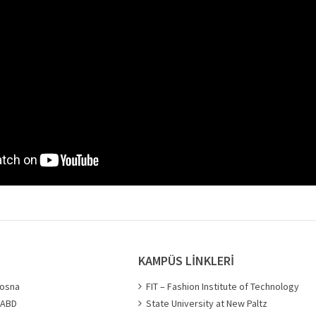
KAMPÜS LİNKLERİ
bosna
FIT – Fashion Institute of Technology
- ABD
State University at New Paltz