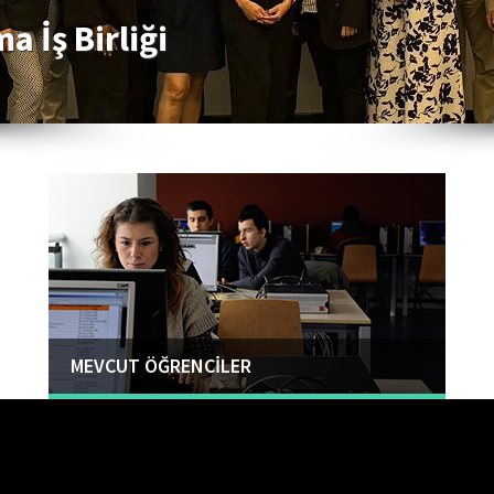
a İş Birliği
MEVCUT ÖĞRENCİLER