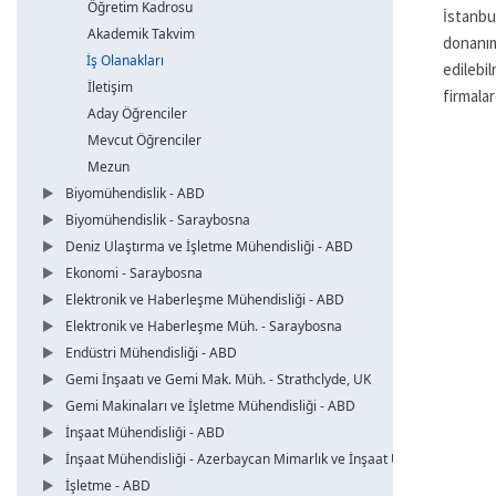
Öğretim Kadrosu
İstanbu
Akademik Takvim
donanım
İş Olanakları
edilebi
İletişim
firmala
Aday Öğrenciler
Mevcut Öğrenciler
Mezun
Biyomühendislik - ABD
Biyomühendislik - Saraybosna
Deniz Ulaştırma ve İşletme Mühendisliği - ABD
Ekonomi - Saraybosna
Elektronik ve Haberleşme Mühendisliği - ABD
Elektronik ve Haberleşme Müh. - Saraybosna
Endüstri Mühendisliği - ABD
Gemi İnşaatı ve Gemi Mak. Müh. - Strathclyde, UK
Gemi Makinaları ve İşletme Mühendisliği - ABD
İnşaat Mühendisliği - ABD
İnşaat Mühendisliği - Azerbaycan Mimarlık ve İnşaat Üni.
İşletme - ABD