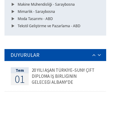
Makine Mühendisliği - Saraybosna
Mimarlık - Saraybosna
Moda Tasarımı - ABD
Tekstil Geliştirme ve Pazarlama - ABD
DUYURULAR
20 YILI AŞAN TÜRKİYE–SUNY ÇİFT
Tem
01
DİPLOMA İŞ BİRLİĞİNİN
GELECEĞİ ALBANY'DE
DEĞERLENDİRİLDİ